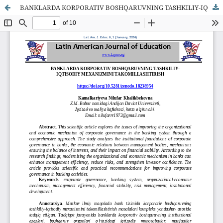
BANKLARDA KORPORATIV BOSHQARUVNING TASHKILIY-IQTISODIY MEXANIZMINI TAKOMILLASHTIRISH